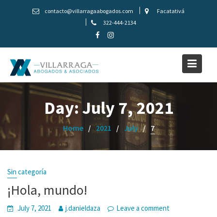
Skip
contacto@villarragaabogados.com
Facatativá
to
322-444-2134
content
Day:
July 7, 2021
Home
2021
July
7
Sin categoría
¡Hola, mundo!
July 7, 2021
j.danieldaza
Leave a comment